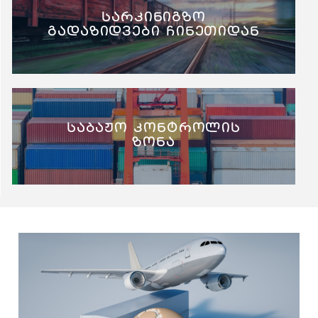
სარკინიგზო
გადაზიდვები ჩინეთიდან
საბაჟო კონტროლის
ზონა