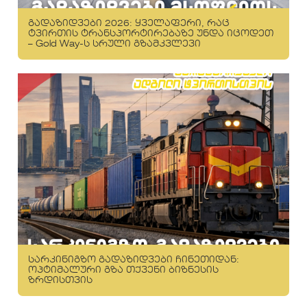
გადაზიდვები 2026: ყველაფერი, რაც
ტვირთის ტრანსპორტირებაზე უნდა იცოდეთ
– Gold Way-ს სრული გზამკვლევი
სარკინიგზო გადაზიდვები ჩინეთიდან:
ოპტიმალური გზა თქვენი ბიზნესის
ზრდისთვის