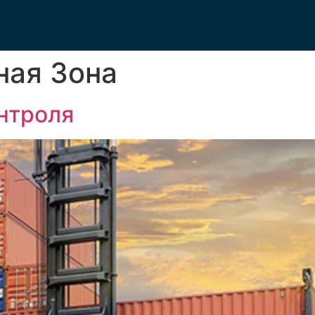
ная Зона
нтроля