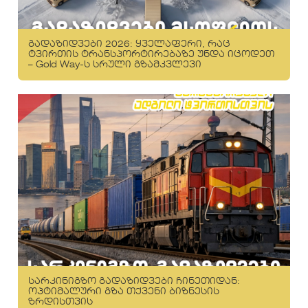
გადაზიდვები 2026: ყველაფერი, რაც
ტვირთის ტრანსპორტირებაზე უნდა იცოდეთ
– Gold Way-ს სრული გზამკვლევი
სარკინიგზო გადაზიდვები ჩინეთიდან:
ოპტიმალური გზა თქვენი ბიზნესის
ზრდისთვის