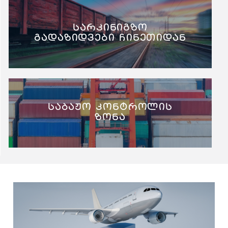
სარკინიგზო
გადაზიდვები ჩინეთიდან
საბაჟო კონტროლის
ზონა