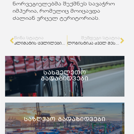
ნორვეგიელებმა შექმნეს სავაჭრო
იმპერია, რომელიც მოიცავდა
ძალიან ვრცელ ტერიტორიას.
ᲬᲘᲜᲐ ᲡᲢᲐᲢᲘᲐ
ᲨᲔᲛᲓᲔᲒᲘ ᲡᲢᲐᲢᲘᲐ
კლიმატის ცვლილების გავლენა ლოგისტიკაზე
ლოგისტიკა ძველ მესოპოტამიაში
სახმელეთო
გადაზიდვები
საზღვაო გადაზიდვები