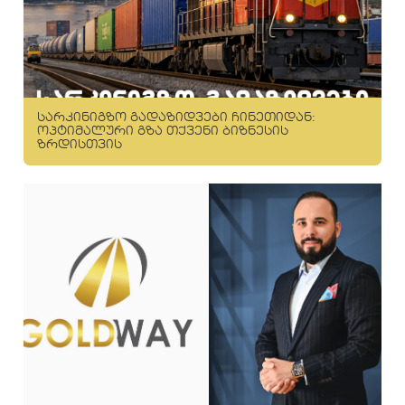
სარკინიგზო გადაზიდვები ჩინეთიდან:
ოპტიმალური გზა თქვენი ბიზნესის
ზრდისთვის