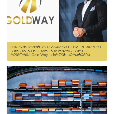
ინფრასტრუქტურის გაფართოება, ციფრული
სერვისები და პარტნიორული ქსელი –
როგორია Gold Way-ს ზრდის სტრატეგია