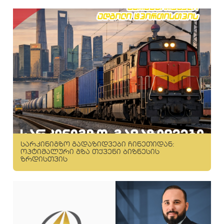
სარკინიგზო გადაზიდვები ჩინეთიდან:
ოპტიმალური გზა თქვენი ბიზნესის
ზრდისთვის