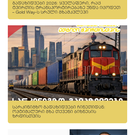
გადაზიდვები 2026: ყველაფერი, რაც
ტვირთის ტრანსპორტირებაზე უნდა იცოდეთ
– Gold Way-ს სრული გზამკვლევი
სარკინიგზო გადაზიდვები ჩინეთიდან:
ოპტიმალური გზა თქვენი ბიზნესის
ზრდისთვის