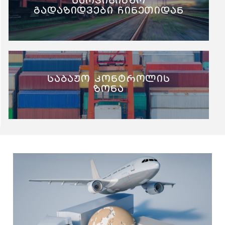
სარკინიგზო
გადაზიდვები ჩინეთიდან
საბაჟო კონტროლის
ზონა