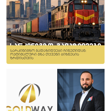
სარკინიგზო გადაზიდვები ჩინეთიდან:
ოპტიმალური გზა თქვენი ბიზნესის
ზრდისთვის