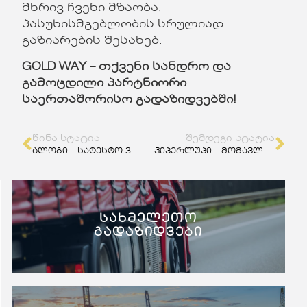
მხრივ ჩვენი მზაობა,
პასუხისმგებლობის სრულიად
გაზიარების შესახებ.
GOLD WAY
– თქვენი სანდრო და
გამოცდილი პარტნიორი
საერთაშორისო გადაზიდვებში!
ᲬᲘᲜᲐ ᲡᲢᲐᲢᲘᲐ
ᲨᲔᲛᲓᲔᲒᲘ ᲡᲢᲐᲢᲘᲐ
ბლოგი – სატესტო 3
ჰიპერლუპი – მომავლის ტრანსპორტი?
სახმელეთო
გადაზიდვები